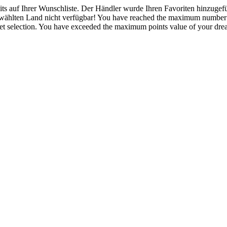
eits auf Ihrer Wunschliste.
Der Händler wurde Ihren Favoriten hinzugefü
ewählten Land nicht verfügbar!
You have reached the maximum number of
t selection.
You have exceeded the maximum points value of your dream