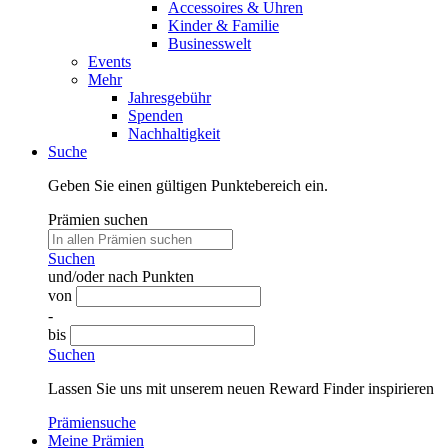
Accessoires & Uhren
Kinder & Familie
Businesswelt
Events
Mehr
Jahresgebühr
Spenden
Nachhaltigkeit
Suche
Geben Sie einen gültigen Punktebereich ein.
Prämien suchen
Suchen
und/oder nach Punkten
von
-
bis
Suchen
Lassen Sie uns mit unserem neuen Reward Finder inspirieren
Prämiensuche
Meine Prämien