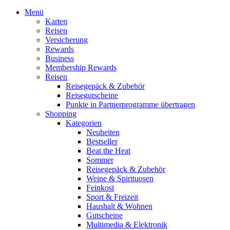
Menü
Karten
Reisen
Versicherung
Rewards
Business
Membership Rewards
Reisen
Reisegepäck & Zubehör
Reisegutscheine
Punkte in Partnerprogramme übertragen
Shopping
Kategorien
Neuheiten
Bestseller
Beat the Heat
Sommer
Reisegepäck & Zubehör
Weine & Spirituosen
Feinkost
Sport & Freizeit
Haushalt & Wohnen
Gutscheine
Multimedia & Elektronik