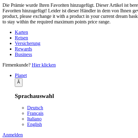
Die Prämie wurde Ihren Favoriten hinzugefügt.
Dieser Artikel ist ber
Favoriten hinzugefügt!
Leider ist dieser Händler in dem von Ihnen g
product, please exchange it with a product in your current dream baske
to stay within the required maximum points price range.
Karten
Reisen
Versicherung
Rewards
Business
Firmenkunde?
Hier klicken
Planet
Ã
Sprachauswahl
Deutsch
Français
Italiano
English
Anmelden