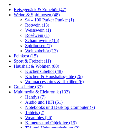
Reisegepäck & Zubehör
(47)
Weine & Spirituosen
(48)
94 – 100 Parker Punkte
(1)
Rotwein
(13)
Weisswein
(1)
Roséwein
(1)
Schaumweine
(15)
Spirituosen
(1)
Weinzubehör
(17)
Feinkost
(15)
Sport & Freizeit
(11)
Haushalt & Wohnen
(80)
Küchenzubehör
(48)
Küchen-& Haushaltsgeräte
(26)
Wohnaccessoires & Textilien
(6)
Gutscheine
(37)
Multimedia & Elektronik
(133)
Handys
(7)
Audio und HiFi
(51)
Notebooks und Desktop-Computer
(7)
Tablets
(2)
Wearables
(26)
Kameras und Objektive
(19)
TV und Heimunterhaltung
(9)