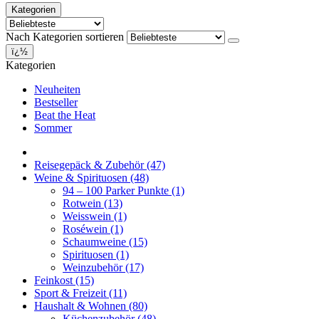
Kategorien
Nach Kategorien sortieren
ï¿½
Kategorien
Neuheiten
Bestseller
Beat the Heat
Sommer
Reisegepäck & Zubehör
(47)
Weine & Spirituosen
(48)
94 – 100 Parker Punkte
(1)
Rotwein
(13)
Weisswein
(1)
Roséwein
(1)
Schaumweine
(15)
Spirituosen
(1)
Weinzubehör
(17)
Feinkost
(15)
Sport & Freizeit
(11)
Haushalt & Wohnen
(80)
Küchenzubehör
(48)