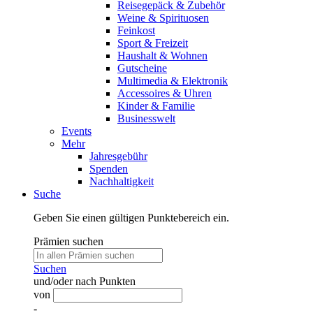
Reisegepäck & Zubehör
Weine & Spirituosen
Feinkost
Sport & Freizeit
Haushalt & Wohnen
Gutscheine
Multimedia & Elektronik
Accessoires & Uhren
Kinder & Familie
Businesswelt
Events
Mehr
Jahresgebühr
Spenden
Nachhaltigkeit
Suche
Geben Sie einen gültigen Punktebereich ein.
Prämien suchen
Suchen
und/oder nach Punkten
von
-