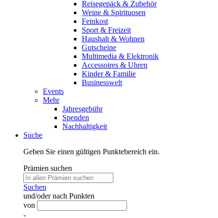
Reisegepäck & Zubehör
Weine & Spirituosen
Feinkost
Sport & Freizeit
Haushalt & Wohnen
Gutscheine
Multimedia & Elektronik
Accessoires & Uhren
Kinder & Familie
Businesswelt
Events
Mehr
Jahresgebühr
Spenden
Nachhaltigkeit
Suche
Geben Sie einen gültigen Punktebereich ein.
Prämien suchen
Suchen
und/oder nach Punkten
von
-