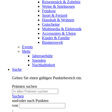
Reisegepäck & Zubehör
Weine & Spirituosen
Feinkost
Sport & Freizeit
Haushalt & Wohnen
Gutscheine
Multimedia & Elektronik
Accessoires & Uhren
Kinder & Familie
Businesswelt
Events
Mehr
Jahresgebühr
Spenden
Nachhaltigkeit
Suche
Geben Sie einen gültigen Punktebereich ein.
Prämien suchen
Suchen
und/oder nach Punkten
von
-