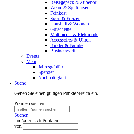
Reisegepäck & Zubehör
Weine & Spirituosen
Feinkost
Sport & Freizeit
Haushalt & Wohnen
Gutscheine
Multimedia & Elektronik
Accessoires & Uhren
Kinder & Familie
Businesswelt
Events
Mehr
Jahresgebühr
Spenden
Nachhaltigkeit
Suche
Geben Sie einen gültigen Punktebereich ein.
Prämien suchen
Suchen
und/oder nach Punkten
von
-