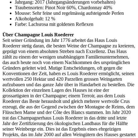
Jahrgang: 2017 (Jahrgangsänderungen vorbehalten)
Traubensorten: Pinot Noir 60%, Chardonnay 40%
Mousse: Sehr feine und regelmässig aufsteigende Perlen
Alkoholgehalt: 12 %
Farbe: Lachsrosa mit goldenen Reflexen
Über Champagne Louis Roederer
Seit seiner Gründung im Jahr 1776 arbeitet das Haus Louis
Roederer stetig daran, die besten Weine der Champagne zu kreieren,
geprägt von einem absoluten Streben nach Exzellenz. Das Haus
zählt zu einem der wenigen unabhängigen Familienunternehmen,
das auch heute noch von einem Nachkommen des ursprünglichen
Gründers geleitet wird. Mutige Entscheidungen, oft gegen die
Konventionen der Zeit, haben es Louis Roederer ermöglicht, seinen
wertvollen 250 Hektar und 420 Parzellen grossen Weingarten
aufzubauen und das ganze Jahr über in Handarbeit zu bestellen. Die
Kollektion der einzelnen Lagen des Hauses ist eine der
grossartigsten in der Champagne; einem Terroir, aus dem Louis
Roederer das Beste herausholt und gleich mehrere wertvolle Crus
erzeugt, die aus der Gegend zwischen der Montagne de Reims, dem
Flüsschen Marne und der Côte des Blancs stammen. Im Jahr 2020
trat das Champagnerhaus Louis Roederer in das dritte und letzte
Jahr der Zertifizierung des ökologischen Landbaus für die Hälfte
seiner Weinberge ein. Dies ist das Ergebnis eines ehrgeizigen
Projekts, das im Jahr 2000 auf allen Weingütern des Hauses gestartet