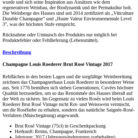
wurde und sich seine Inspiration aus Ansätzen wie dem
regenerativen Weinbau, der Biodynamik und der Permakultur holt.
Die Weinberge des Hauses sind seit 2014 zertifiziert als „Viticulture
Durable Champagne‟ und „Haute Valeur Environnementale Level
3‟, was der höchsten Stufe entspricht.
Rücknahme oder Umtausch des Produktes nur möglich bei
Produktefehler oder Fehllieferung (Lebensmittel).
Beschreibung
Champagne Louis Roederer Brut Rosé Vintage 2017
Rebflächen in den besten Lagen und die sorgfältige Weinbereitung
zeichnen das Champagnerhaus Louis Roederer in besonderer Weise
aus. Seit 1776 bemühen sich sieben Generationen, Cuvées höchster
Qualität herzustellen, um so das Renommée des Hauses überall auf
der Welt zu sichern. Im Gegensatz zu vielen Rosés wird beim Louis
Roederer Brut Rosé Vintage nicht Rot- und Weisswein vermischt,
um die Roséfarbe zu erhalten, sondern das natürliche Saignée-Rosé-
Verfahren (Maischegärung) angewandt.
Brut Rosé Vintage (75cl) in Geschenkpackung
Herkunft: Reims, Champagne, Frankreich
Jahrgang: 2017 (Jahrgangsänderungen vorbehalten)