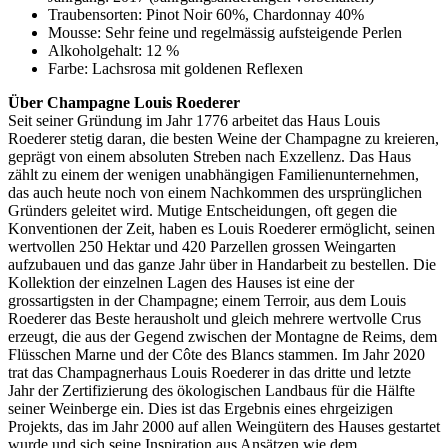
Traubensorten: Pinot Noir 60%, Chardonnay 40%
Mousse: Sehr feine und regelmässig aufsteigende Perlen
Alkoholgehalt: 12 %
Farbe: Lachsrosa mit goldenen Reflexen
Über Champagne Louis Roederer
Seit seiner Gründung im Jahr 1776 arbeitet das Haus Louis
Roederer stetig daran, die besten Weine der Champagne zu kreieren,
geprägt von einem absoluten Streben nach Exzellenz. Das Haus
zählt zu einem der wenigen unabhängigen Familienunternehmen,
das auch heute noch von einem Nachkommen des ursprünglichen
Gründers geleitet wird. Mutige Entscheidungen, oft gegen die
Konventionen der Zeit, haben es Louis Roederer ermöglicht, seinen
wertvollen 250 Hektar und 420 Parzellen grossen Weingarten
aufzubauen und das ganze Jahr über in Handarbeit zu bestellen. Die
Kollektion der einzelnen Lagen des Hauses ist eine der
grossartigsten in der Champagne; einem Terroir, aus dem Louis
Roederer das Beste herausholt und gleich mehrere wertvolle Crus
erzeugt, die aus der Gegend zwischen der Montagne de Reims, dem
Flüsschen Marne und der Côte des Blancs stammen. Im Jahr 2020
trat das Champagnerhaus Louis Roederer in das dritte und letzte
Jahr der Zertifizierung des ökologischen Landbaus für die Hälfte
seiner Weinberge ein. Dies ist das Ergebnis eines ehrgeizigen
Projekts, das im Jahr 2000 auf allen Weingütern des Hauses gestartet
wurde und sich seine Inspiration aus Ansätzen wie dem