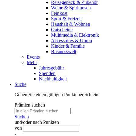
Reisegepäck & Zubehör
Weine & Spirituosen
Feinkost
Sport & Freizeit
Haushalt & Wohnen
Gutscheine
Multimedia & Elektronik
Accessoires & Uhren
Kinder & Familie
Businesswelt
Events
Mehr
Jahresgebühr
Spenden
Nachhaltigkeit
Suche
Geben Sie einen gültigen Punktebereich ein.
Prämien suchen
Suchen
und/oder nach Punkten
von
-