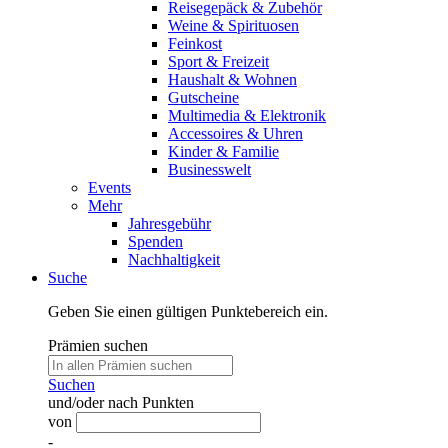
Reisegepäck & Zubehör
Weine & Spirituosen
Feinkost
Sport & Freizeit
Haushalt & Wohnen
Gutscheine
Multimedia & Elektronik
Accessoires & Uhren
Kinder & Familie
Businesswelt
Events
Mehr
Jahresgebühr
Spenden
Nachhaltigkeit
Suche
Geben Sie einen gültigen Punktebereich ein.
Prämien suchen
Suchen
und/oder nach Punkten
von
-