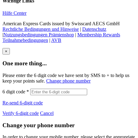
Wichtige Links
Hilfe Center
American Express Cards issued by Swisscard AECS GmbH
Rechtliche Bedingungen und Hinweise
|
Datenschutz
|
Nutzungsbedingungen Prämienshop
|
Membership Rewards
Teilnahmebedingungen
|
AVB
×
One more thing...
Please enter the 6 digit code we have sent by SMS to +
to help us
keep your points safe.
Change phone number
6 digit code
*
Re-send 6-digit code
Verify 6-digit code
Cancel
Change your phone number
In order to change your mobile number, please select the appropriate