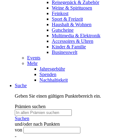
Reisegepäck & Zubehör
Weine & Spirituosen
Feinkost
Sport & Freizeit
Haushalt & Wohnen
Gutscheine
Multimedia & Elektronik
Accessoires & Uhren
Kinder & Familie
Businesswelt
Events
Mehr
Jahresgebühr
Spenden
Nachhaltigkeit
Suche
Geben Sie einen gültigen Punktebereich ein.
Prämien suchen
Suchen
und/oder nach Punkten
von
-