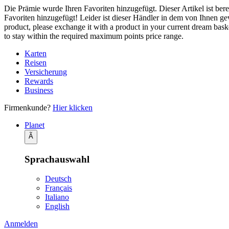
Die Prämie wurde Ihren Favoriten hinzugefügt.
Dieser Artikel ist ber
Favoriten hinzugefügt!
Leider ist dieser Händler in dem von Ihnen g
product, please exchange it with a product in your current dream baske
to stay within the required maximum points price range.
Karten
Reisen
Versicherung
Rewards
Business
Firmenkunde?
Hier klicken
Planet
Ã
Sprachauswahl
Deutsch
Français
Italiano
English
Anmelden