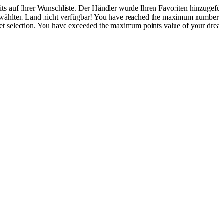
eits auf Ihrer Wunschliste.
Der Händler wurde Ihren Favoriten hinzugefü
ewählten Land nicht verfügbar!
You have reached the maximum number of
t selection.
You have exceeded the maximum points value of your dream