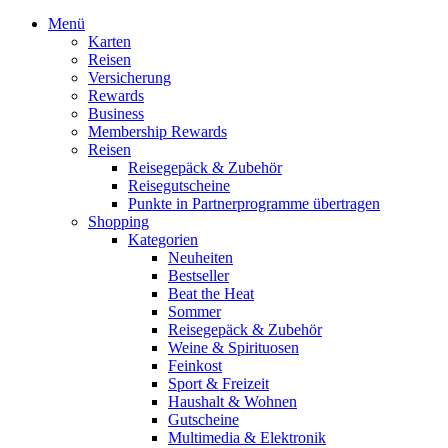
Menü
Karten
Reisen
Versicherung
Rewards
Business
Membership Rewards
Reisen
Reisegepäck & Zubehör
Reisegutscheine
Punkte in Partnerprogramme übertragen
Shopping
Kategorien
Neuheiten
Bestseller
Beat the Heat
Sommer
Reisegepäck & Zubehör
Weine & Spirituosen
Feinkost
Sport & Freizeit
Haushalt & Wohnen
Gutscheine
Multimedia & Elektronik