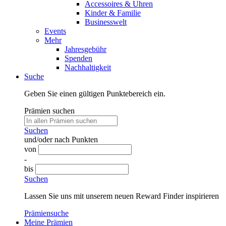
Accessoires & Uhren
Kinder & Familie
Businesswelt
Events
Mehr
Jahresgebühr
Spenden
Nachhaltigkeit
Suche
Geben Sie einen gültigen Punktebereich ein.
Prämien suchen
Suchen
und/oder nach Punkten
von
-
bis
Suchen
Lassen Sie uns mit unserem neuen Reward Finder inspirieren
Prämiensuche
Meine Prämien